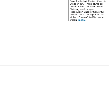
Downloadmöglichkeiten über die
Dresden (JAP) Mixe etwas zu
beschränken, um eine fairere
Nutzung der knappen
Ressourcen unserer Server für
alle Nutzer zu ermöglichen, die
einfach "normal" im Web surfen
wollen.
mehr...