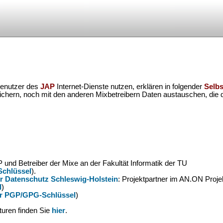
 Benutzer des
JAP
Internet-Dienste nutzen, erklären in folgender
Selbs
eichern, noch mit den anderen Mixbetreibern Daten austauschen, die 
P und Betreiber der Mixe an der Fakultät Informatik der TU
Schlüssel
).
 Datenschutz Schleswig-Holstein
: Projektpartner im AN.ON Proj
l
)
er PGP/GPG-Schlüssel
)
turen finden Sie
hier
.