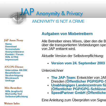
Aufgaben von Mixbetreibern
Alle Betreiber eines Mixes, über den die
Home
über die transportierten Verbindungen sp
Download
von JAP enttarnt wird.
Screenshots
Anonymitätstest
Kontakt / Forum
Aktuelle Version der Selbstverpflichtung:
Hilfe & FAQ
Impressum
Version vom 24. September 2003
Unterzeichner
Unterstütze AN.ON!
Bezahldienst
Strafverfolgung
The JAP-Team
: Entwickler von JA
Missbrauch
Umfrage
Dresden (
Öffentlicher PGP/GPG-
Unabhängiges Landeszentrum für
(
Öffentlicher PGP/GPG-Schlüsse
Hilfe (englisch)
SpeedPartner GmbH
(
Öffentlich
MixConfig Tool
Selbstverpflichtung
Eine Anleitung zum Überprüfen von Signa